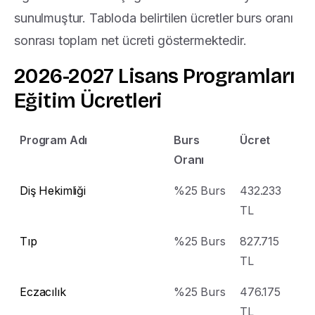
sunulmuştur. Tabloda belirtilen ücretler burs oranı
sonrası toplam net ücreti göstermektedir.
2026-2027
Lisans
Programları
Eğitim
Ücretleri
Program Adı
Burs
Ücret
Oranı
Diş Hekimliği
%25 Burs
432.233
TL
Kıbrıs Aday Öğrenci Bilgi For
Tıp
%25 Burs
827.715
Bilgi almak istediğiniz bölümü seçin, destek e
TL
en kısa sürede arasın
Eczacılık
%25 Burs
476.175
TL