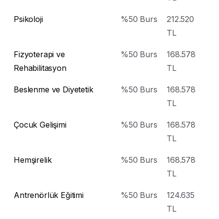
İsim Soyisim
Psikoloji
%50 Burs
212.520
TL
Telefon
Fizyoterapi ve
%50 Burs
168.578
Rehabilitasyon
TL
United
Beslenme ve Diyetetik
%50 Burs
168.578
States
E-posta
TL
+1
Çocuk Gelişimi
%50 Burs
168.578
TL
Uyruk Grubu
Hemşirelik
%50 Burs
168.578
KKTC
TL
TC
Antrenörlük Eğitimi
%50 Burs
124.635
International
TL