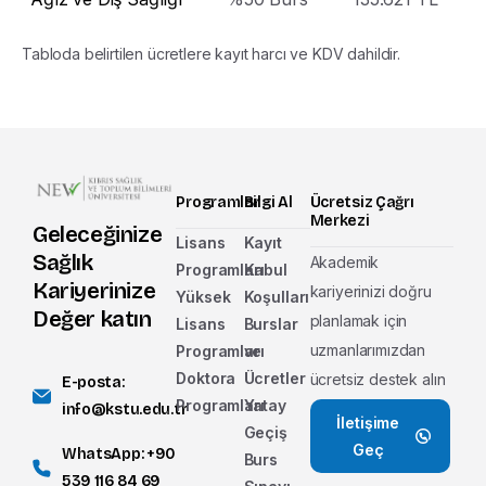
Tabloda belirtilen ücretlere kayıt harcı ve KDV dahildir.
Programlar
Bilgi Al
Ücretsiz Çağrı
Merkezi
Geleceğinize
Lisans
Kayıt
Sağlık
Akademik
Programları
Kabul
Kariyerinize
kariyerinizi doğru
Yüksek
Koşulları
Değer katın
planlamak için
Lisans
Burslar
uzmanlarımızdan
Programları
ve
Doktora
Ücretler
ücretsiz destek alın
E-posta:
Programları
Yatay
info@kstu.edu.tr
İletişime
Geçiş
Geç
WhatsApp: +90
Burs
539 116 84 69