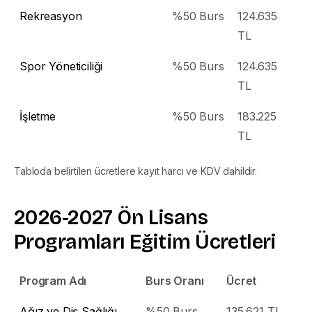
Öğretim Düzeyi
Rekreasyon
%50 Burs
124.635
TL
Ön Lisans
Spor Yöneticiliği
%50 Burs
124.635
Lisans
TL
Yüksek Lisans Tezli
İşletme
%50 Burs
183.225
Yüksek Lisans Tezsiz
TL
Doktora
Tabloda belirtilen ücretlere kayıt harcı ve KDV dahildir.
Gönder
2026-2027
Ön
Lisans
Programları
Eğitim
Ücretleri
Program Adı
Burs Oranı
Ücret
Ağız ve Diş Sağlığı
%50 Burs
135.621 TL